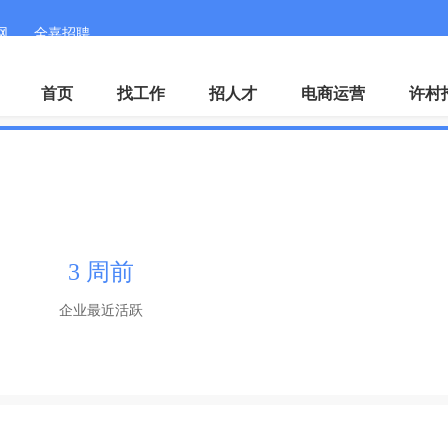
网
全嘉招聘
手机客户端
微
首页
找工作
招人才
电商运营
许村
3 周前
企业最近活跃