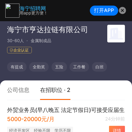
海宁招聘网
打开APP
用app更方便！
海宁市亨达拉链有限公司
30-60人
金属制成品
企业认证
有提成
全勤奖
五险
工作餐
白班
公司信息
在招职位 · 2
外贸业务员(早八晚五 法定节假日)可接受应届生
5000-20000元/月
24分钟前
经济开发区
经验不限
学历不限
详情