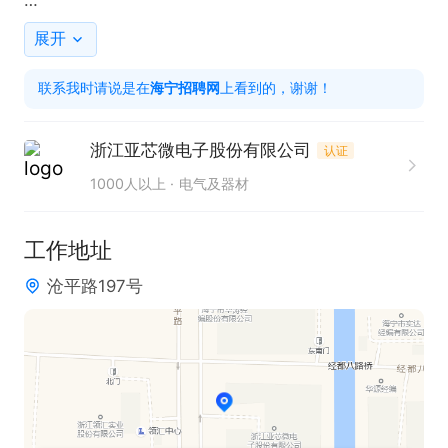
4、良好的英文阅读能力 ；

展开
联系我时请说是在
海宁招聘网
上看到的，谢谢！
5、具有ISO9001、ISO14001、TS/IATF16949等各体
系建立/推行/维护经验，熟悉各体系标准在公司运行
浙江亚芯微电子股份有限公司
认证
中的推行要点及监督体系运行控制方法；

1000人以上
电气及器材
6、能够熟练运用APQP、PPAP、MSA、SPC、FME
工作地址
A等质量工具，指导团队使用品质工具进行品质问题
沧平路197号
分析与改善。

福利待遇：

1、提供工作餐和住宿；2、缴纳五险一金和商业险；
3、公司将不定期举办各类文体活动；4、中秋、端