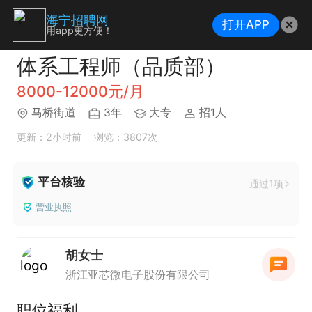
海宁招聘网
打开APP
用app更方便！
体系工程师（品质部）
8000-12000元/月
马桥街道
3年
大专
招1人
更新：2小时前
浏览：3807次
平台核验
通过1项
营业执照
胡女士
浙江亚芯微电子股份有限公司
职位福利