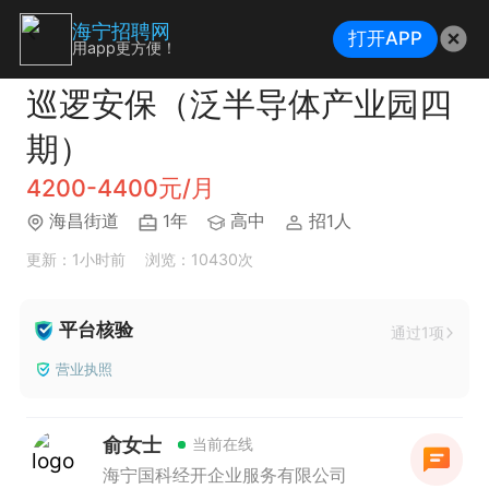
海宁招聘网
打开APP
用app更方便！
巡逻安保（泛半导体产业园四
期）
4200-4400元/月
海昌街道
1年
高中
招1人
更新：1小时前
浏览：10430次
平台核验
通过1项
营业执照
俞女士
当前在线
海宁国科经开企业服务有限公司