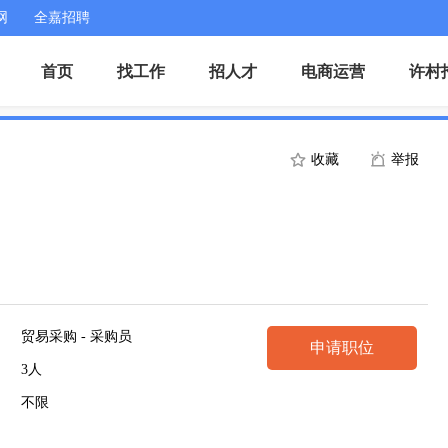
网
全嘉招聘
首页
找工作
招人才
电商运营
许村
收藏
举报
贸易采购 - 采购员
申请职位
3人
不限