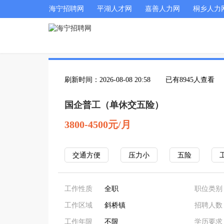
海宁招聘网
平湖人才网
嘉善人力网
桐乡人力
刷新时间：2026-08-08 20:58
已有8945人查看
国企普工（单休交五险）
3800-4500元/月
交通方便
压力小
五险
工作性质
全职
职位类别
工作区域
斜桥镇
招聘人数
工作年限
不限
学历要求