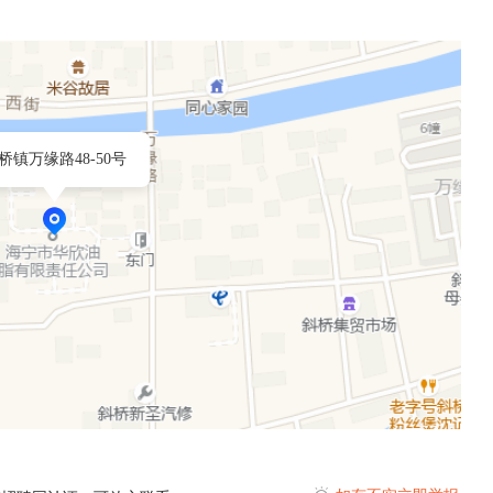
桥镇万缘路48-50号