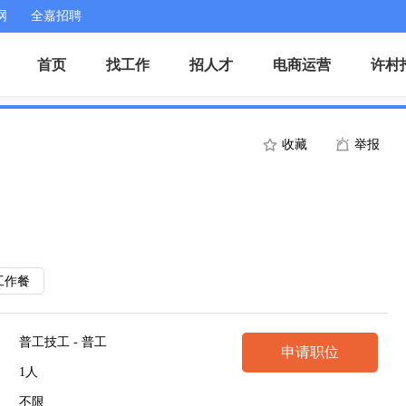
网
全嘉招聘
首页
找工作
招人才
电商运营
许村
收藏
举报
工作餐
普工技工 - 普工
申请职位
1人
不限