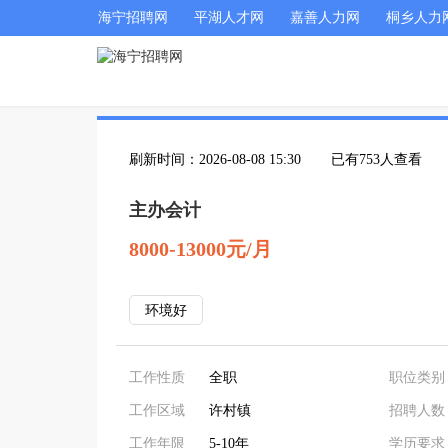
海宁招聘网
平湖人才网
嘉善人力网
桐乡人力
刷新时间：2026-08-08 15:30
已有753人查看
主办会计
8000-13000元/月
环境好
工作性质
全职
职位类别
工作区域
许村镇
招聘人数
工作年限
5-10年
学历要求