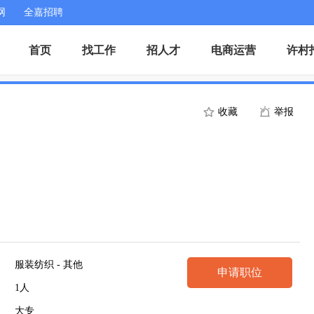
网
全嘉招聘
首页
找工作
招人才
电商运营
许村
收藏
举报
服装纺织 - 其他
申请职位
1人
大专