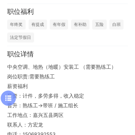
职位福利
年终奖
有提成
有年假
有补助
五险
白班
法定节假日
职位详情
中央空调、地热（地暖）安装工 （需要熟练工）

岗位职责:需要熟练工

薪资福利

薪资：计件，多劳多得，收入稳定

晋升：熟练工→带班 / 施工组长

工作地点：嘉兴五县两区

联系人：方宏龙

电话：15068392553