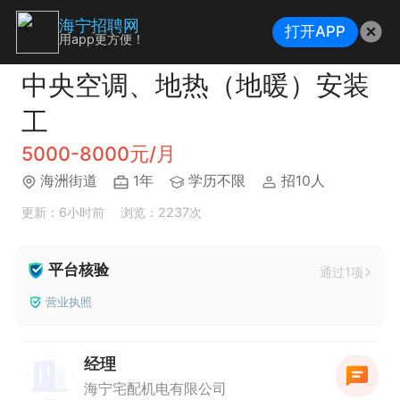
海宁招聘网
打开APP
用app更方便！
中央空调、地热（地暖）安装
工
5000-8000元/月
海洲街道
1年
学历不限
招10人
更新：6小时前
浏览：2237次
平台核验
通过1项
营业执照
经理
海宁宅配机电有限公司