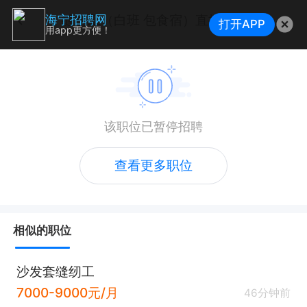
缝纫工（白班 包食宿）直接电联
海宁招聘网
打开APP
用app更方便！
该职位已暂停招聘
查看更多职位
相似的职位
沙发套缝纫工
7000-9000元/月
46分钟前