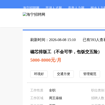
海宁招聘网
平湖人才网
嘉善人力网
桐乡人力
刷新时间：2026-08-08 15:10
已有593人查
磁芯排版工（不会可学，包饭交五险）
5000-8000元/月
环境好
交通方便
管理规范
工作性质
全职
职位类别
工作区域
周王庙镇
招聘人数