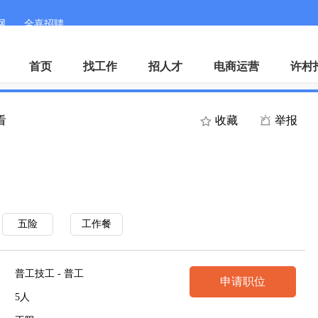
网
全嘉招聘
手机客户端
微
首页
找工作
招人才
电商运营
许村
看
收藏
举报
五险
工作餐
普工技工 - 普工
申请职位
5人