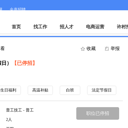
网
全嘉招聘
手机客户端
微
首页
找工作
招人才
电商运营
许村
查看
收藏
举报
假日）
【已停招】
生日福利
高温补贴
白班
法定节假日
普工技工 - 普工
职位已停招
2人