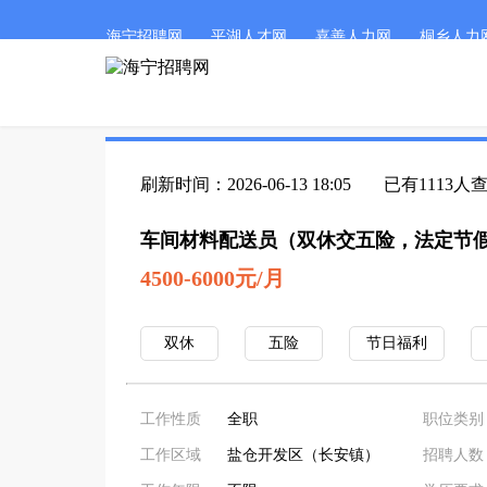
海宁招聘网
平湖人才网
嘉善人力网
桐乡人力
刷新时间：2026-06-13 18:05
已有1113人
车间材料配送员（双休交五险，法定节
4500-6000元/月
双休
五险
节日福利
工作性质
全职
职位类别
工作区域
盐仓开发区（长安镇）
招聘人数