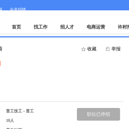
网
全嘉招聘
手机客户端
微
首页
找工作
招人才
电商运营
许村
看
收藏
举报
】
普工技工 - 普工
职位已停招
10人