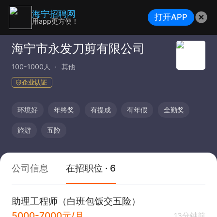
海宁招聘网
打开APP
用app更方便！
海宁市永发刀剪有限公司
100-1000人
其他
企业认证
环境好
年终奖
有提成
有年假
全勤奖
旅游
五险
公司信息
在招职位 · 6
助理工程师（白班包饭交五险）
5000-7000元/月
13分钟前